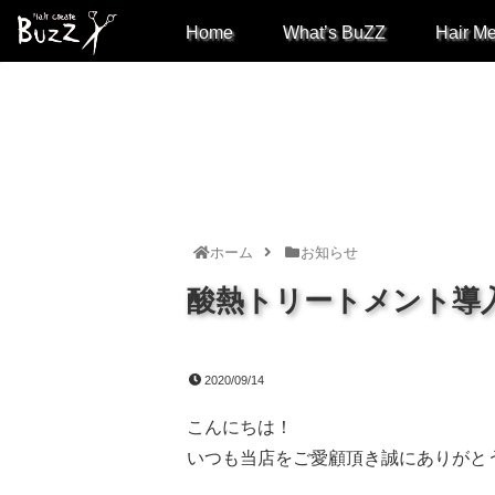
Home
What’s BuZZ
Hair M
ホーム
お知らせ
酸熱トリートメント導
2020/09/14
こんにちは！
いつも当店をご愛顧頂き誠にありがと